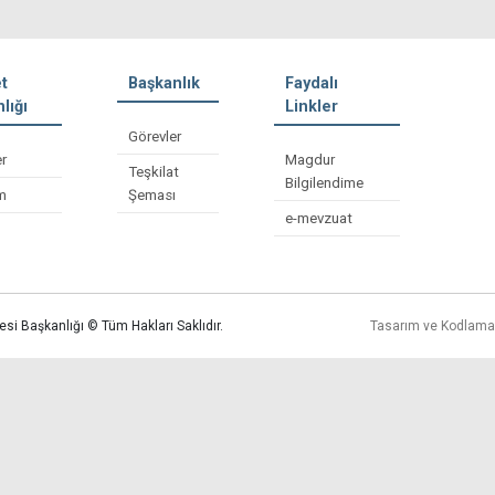
t
Başkanlık
Faydalı
lığı
Linkler
Görevler
er
Magdur
Teşkilat
Bilgilendime
im
Şeması
e-mevzuat
esi Başkanlığı © Tüm Hakları Saklıdır.
Tasarım ve Kodlam