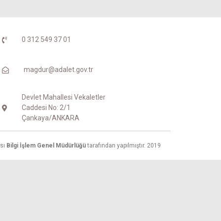
0 312 549 37 01
magdur@adalet.gov.tr
Devlet Mahallesi Vekaletler
Caddesi No: 2/1
Çankaya/ANKARA
ası
Bilgi İşlem Genel Müdürlüğü
tarafından yapılmıştır. 2019