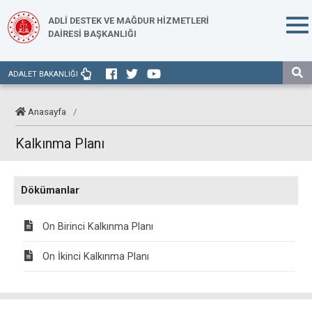
ADLİ DESTEK VE MAĞDUR HİZMETLERİ
DAİRESİ BAŞKANLIĞI
ADALET BAKANLIĞI
Anasayfa
/
Kalkınma Planı
Dökümanlar
On Birinci Kalkınma Planı
On İkinci Kalkınma Planı