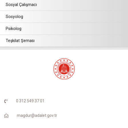
Sosyal Çalışmacı
Sosyolog
Psikolog
Teşkilat Şeması
0 312 549 37 01
magdur@adalet.gov.tr