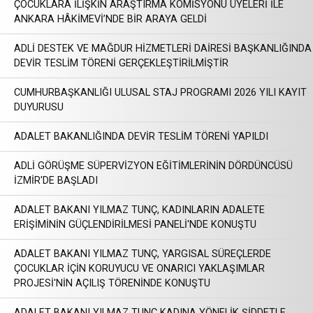
ÇOCUKLARA İLİŞKİN ARAŞTIRMA KOMİSYONU ÜYELERİ İLE
ANKARA HÂKİMEVİ’NDE BİR ARAYA GELDİ
ADLİ DESTEK VE MAĞDUR HİZMETLERİ DAİRESİ BAŞKANLIĞINDA
DEVİR TESLİM TÖRENİ GERÇEKLEŞTİRİLMİŞTİR
CUMHURBAŞKANLIĞI ULUSAL STAJ PROGRAMI 2026 YILI KAYIT
DUYURUSU
ADALET BAKANLIĞINDA DEVİR TESLİM TÖRENİ YAPILDI
ADLİ GÖRÜŞME SÜPERVİZYON EĞİTİMLERİNİN DÖRDÜNCÜSÜ
İZMİR'DE BAŞLADI
ADALET BAKANI YILMAZ TUNÇ, KADINLARIN ADALETE
ERİŞİMİNİN GÜÇLENDİRİLMESİ PANELİ'NDE KONUŞTU
ADALET BAKANI YILMAZ TUNÇ, YARGISAL SÜREÇLERDE
ÇOCUKLAR İÇİN KORUYUCU VE ONARICI YAKLAŞIMLAR
PROJESİ'NİN AÇILIŞ TÖRENİNDE KONUŞTU
ADALET BAKANI YILMAZ TUNÇ KADINA YÖNELİK ŞİDDETLE