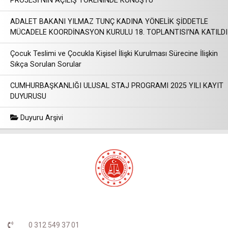
PROJESİ'NİN AÇILIŞ TÖRENİNDE KONUŞTU
ADALET BAKANI YILMAZ TUNÇ KADINA YÖNELİK ŞİDDETLE
MÜCADELE KOORDİNASYON KURULU 18. TOPLANTISI’NA KATILDI
Çocuk Teslimi ve Çocukla Kişisel İlişki Kurulması Sürecine İlişkin
Sıkça Sorulan Sorular
CUMHURBAŞKANLIĞI ULUSAL STAJ PROGRAMI 2025 YILI KAYIT
DUYURUSU
Duyuru Arşivi
0 312 549 37 01