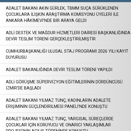
ADALET BAKANI AKIN GÜRLEK, TBMM SUÇA SÜRÜKLENEN
ÇOCUKLARA İLİŞKİN ARAŞTIRMA KOMİSYONU ÜYELERİ İLE
ANKARA HÂKİMEVİ’NDE BİR ARAYA GELDİ
ADLİ DESTEK VE MAĞDUR HİZMETLERİ DAİRESİ BAŞKANLIĞINDA
DEVİR TESLİM TÖRENİ GERÇEKLEŞTİRİLMİŞTİR
CUMHURBAŞKANLIĞI ULUSAL STAJ PROGRAMI 2026 YILI KAYIT
DUYURUSU
ADALET BAKANLIĞINDA DEVİR TESLİM TÖRENİ YAPILDI
ADLİ GÖRÜŞME SÜPERVİZYON EĞİTİMLERİNİN DÖRDÜNCÜSÜ
İZMİR'DE BAŞLADI
ADALET BAKANI YILMAZ TUNÇ, KADINLARIN ADALETE
ERİŞİMİNİN GÜÇLENDİRİLMESİ PANELİ'NDE KONUŞTU
ADALET BAKANI YILMAZ TUNÇ, YARGISAL SÜREÇLERDE
ÇOCUKLAR İÇİN KORUYUCU VE ONARICI YAKLAŞIMLAR