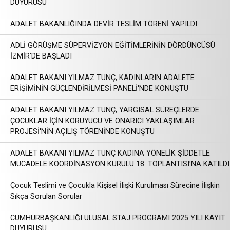
DUYURUSU
ADALET BAKANLIĞINDA DEVİR TESLİM TÖRENİ YAPILDI
ADLİ GÖRÜŞME SÜPERVİZYON EĞİTİMLERİNİN DÖRDÜNCÜSÜ
İZMİR'DE BAŞLADI
ADALET BAKANI YILMAZ TUNÇ, KADINLARIN ADALETE
ERİŞİMİNİN GÜÇLENDİRİLMESİ PANELİ'NDE KONUŞTU
ADALET BAKANI YILMAZ TUNÇ, YARGISAL SÜREÇLERDE
ÇOCUKLAR İÇİN KORUYUCU VE ONARICI YAKLAŞIMLAR
PROJESİ'NİN AÇILIŞ TÖRENİNDE KONUŞTU
ADALET BAKANI YILMAZ TUNÇ KADINA YÖNELİK ŞİDDETLE
MÜCADELE KOORDİNASYON KURULU 18. TOPLANTISI’NA KATILDI
Çocuk Teslimi ve Çocukla Kişisel İlişki Kurulması Sürecine İlişkin
Sıkça Sorulan Sorular
CUMHURBAŞKANLIĞI ULUSAL STAJ PROGRAMI 2025 YILI KAYIT
DUYURUSU