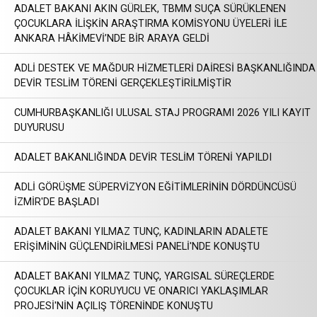
ADALET BAKANI AKIN GÜRLEK, TBMM SUÇA SÜRÜKLENEN
ÇOCUKLARA İLİŞKİN ARAŞTIRMA KOMİSYONU ÜYELERİ İLE
ANKARA HÂKİMEVİ’NDE BİR ARAYA GELDİ
ADLİ DESTEK VE MAĞDUR HİZMETLERİ DAİRESİ BAŞKANLIĞINDA
DEVİR TESLİM TÖRENİ GERÇEKLEŞTİRİLMİŞTİR
CUMHURBAŞKANLIĞI ULUSAL STAJ PROGRAMI 2026 YILI KAYIT
DUYURUSU
ADALET BAKANLIĞINDA DEVİR TESLİM TÖRENİ YAPILDI
ADLİ GÖRÜŞME SÜPERVİZYON EĞİTİMLERİNİN DÖRDÜNCÜSÜ
İZMİR'DE BAŞLADI
ADALET BAKANI YILMAZ TUNÇ, KADINLARIN ADALETE
ERİŞİMİNİN GÜÇLENDİRİLMESİ PANELİ'NDE KONUŞTU
ADALET BAKANI YILMAZ TUNÇ, YARGISAL SÜREÇLERDE
ÇOCUKLAR İÇİN KORUYUCU VE ONARICI YAKLAŞIMLAR
PROJESİ'NİN AÇILIŞ TÖRENİNDE KONUŞTU