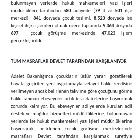
bulunmayan yerlerde hukuk mahkemeleri yazı işleri
müdürlükleri tarafından
580
adliyede (
79
il ve
501
ilçe
merkezi)
841
dosyada çocuk teslimi,
8.523
dosyada ise
kişisel ilişki işlemleri olmak üzere toplamda
9.364
dosyada
697
çocuk görüşme merkezinde
47.023
işlem
gerçekleştirildi.
TÜM MASRAFLAR DEVLET TARAFINDAN KARŞILANIYOR
Adalet Bakanlığınca çocukların üstün yararı gözetilerek
hayata geçirilen yeni uygulamayla velayet hakkı kendisine
verilmeyen ancak belirlenen takvime göre çocuğunu görme
hakkı tanınan ebeveynler artık icra dairelerine başvurmak
zorunda kalmıyor. Bu ebeveynler adliyelerde kurulan adli
destek ve mağdur hizmetleri müdürlüklerine, bulunmayan
yerlerde ise hukuk mahkemeleri yazı işleri müdürlüklerine
başvurarak, belirlenen çocuk görüşme merkezlerinde
masrafları Devlet tarafından karşılanmak suretiyle