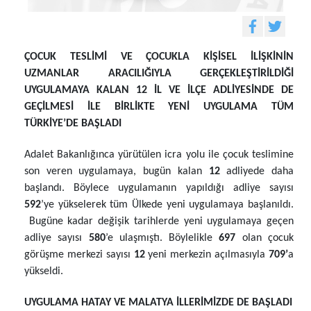
ÇOCUK TESLİMİ VE ÇOCUKLA KİŞİSEL İLİŞKİNİN
UZMANLAR ARACILIĞIYLA GERÇEKLEŞTİRİLDİĞİ
UYGULAMAYA KALAN 12 İL VE İLÇE ADLİYESİNDE DE
GEÇİLMESİ İLE BİRLİKTE YENİ UYGULAMA TÜM
TÜRKİYE’DE BAŞLADI
Adalet Bakanlığınca yürütülen icra yolu ile çocuk teslimine
son veren uygulamaya, bugün kalan
12
adliyede daha
başlandı. Böylece uygulamanın yapıldığı adliye sayısı
592
’ye yükselerek tüm Ülkede yeni uygulamaya başlanıldı.
Bugüne kadar değişik tarihlerde yeni uygulamaya geçen
adliye sayısı
580
’e ulaşmıştı. Böylelikle
697
olan çocuk
görüşme merkezi sayısı
12
yeni merkezin açılmasıyla
709’
a
yükseldi.
UYGULAMA HATAY VE MALATYA İLLERİMİZDE DE BAŞLADI