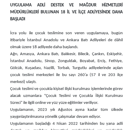
UYGULAMA ADLİ DESTEK VE MAĞDUR HİZMETLERİ
MÜDÜRLÜKLERİ BULUNAN 18 İL VE İLÇE ADLİYESİNDE DAHA
BAŞLADI
İcra yolu ile çocuk teslimine son veren uygulamaya, bugün
itibariyle İstanbul Anadolu ve Ankara Batı Adliyeleri de dâhil
olmak üzere 18 adliyede daha başlandı.
Ağrı, Amasya, Ankara Batı, Balıkesir, Bilecik, Çankırı, Eskişehir,
İstanbul Anadolu, Sinop, Zonguldak, Boyabat, Erciş, Fethiye,
Gölcük, Kuşadası, Nazilli, Torbalı, Turgutlu adliyelerinde açılan
çocuk teslimi merkezleri ile bu sayı 260’a (57 il ve 203 ilçe
merkezi) ulaştı.
Çocuk teslimi ve çocukla kişisel ilişki kurulması işlemlerinde görev
alacak uzmanlara "Çocuk Teslimi ve Çocukla İlişki Kurulması
Süreci” ile ilgili online ve yüz yüze eğitimler veriliyor.
Uygulamanın, 2023 yılı Ağustos ayına kadar tüm ülkede
yaygınlaştırılmasına yönelik çalışmalar devam ediyor.
Uygulamanın başladığı 4 Nisan 2022 tarihinden bu yana adli