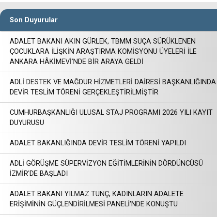
Son Duyurular
ADALET BAKANI AKIN GÜRLEK, TBMM SUÇA SÜRÜKLENEN
ÇOCUKLARA İLİŞKİN ARAŞTIRMA KOMİSYONU ÜYELERİ İLE
ANKARA HÂKİMEVİ’NDE BİR ARAYA GELDİ
ADLİ DESTEK VE MAĞDUR HİZMETLERİ DAİRESİ BAŞKANLIĞINDA
DEVİR TESLİM TÖRENİ GERÇEKLEŞTİRİLMİŞTİR
CUMHURBAŞKANLIĞI ULUSAL STAJ PROGRAMI 2026 YILI KAYIT
DUYURUSU
ADALET BAKANLIĞINDA DEVİR TESLİM TÖRENİ YAPILDI
ADLİ GÖRÜŞME SÜPERVİZYON EĞİTİMLERİNİN DÖRDÜNCÜSÜ
İZMİR'DE BAŞLADI
ADALET BAKANI YILMAZ TUNÇ, KADINLARIN ADALETE
ERİŞİMİNİN GÜÇLENDİRİLMESİ PANELİ'NDE KONUŞTU