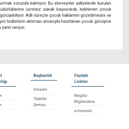
şvurmak zorunda kalmıyor. Bu ebeveynler adliyelerde kurulan
dürlüklerine ücretsiz olarak başvurarak, belirlenen çocuk
örüşebiliyor. Adli süreçte çocuk haklarının gözetilmesini ve
yici tedbirlerin alınması amacıyla hazırlanan çocuk görüşme
 yanıt veriyor.
t
Başkanlık
Faydalı
lığı
Linkler
Görevler
er
Magdur
Teşkilat
Bilgilendime
im
Şeması
e-mevzuat