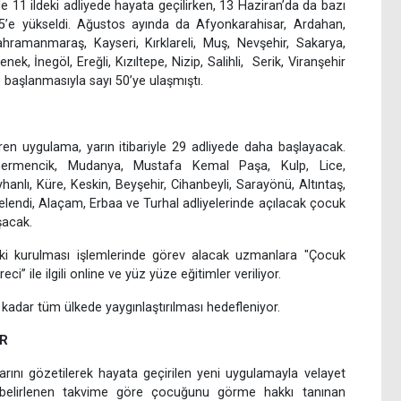
 11 ildeki adliyede hayata geçilirken, 13 Haziran’da da bazı
 25’e yükseldi. Ağustos ayında da Afyonkarahisar, Ardahan,
ahramanmaraş, Kayseri, Kırklareli, Muş, Nevşehir, Sakarya,
ek, İnegöl, Ereğli, Kızıltepe, Nizip, Salihli, Serik, Viranşehir
 başlanmasıyla sayı 50’ye ulaşmıştı.
ren uygulama, yarın itibariyle 29 adliyede daha başlayacak.
Germencik, Mudanya, Mustafa Kemal Paşa, Kulp, Lice,
hanlı, Küre, Keskin, Beyşehir, Cihanbeyli, Sarayönü, Altıntaş,
Selendi, Alaçam, Erbaa ve Turhal adliyelerinde açılacak çocuk
şacak.
işki kurulması işlemlerinde görev alacak uzmanlara "Çocuk
ci” ile ilgili online ve yüz yüze eğitimler veriliyor.
kadar tüm ülkede yaygınlaştırılması hedefleniyor.
OR
rını gözetilerek hayata geçirilen yeni uygulamayla velayet
 belirlenen takvime göre çocuğunu görme hakkı tanınan