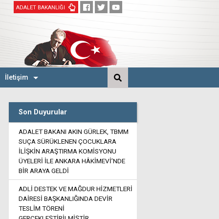
ADALET BAKANLIĞI
İletişim
Son Duyurular
ADALET BAKANI AKIN GÜRLEK, TBMM
SUÇA SÜRÜKLENEN ÇOCUKLARA
İLİŞKİN ARAŞTIRMA KOMİSYONU
ÜYELERİ İLE ANKARA HÂKİMEVİ’NDE
BİR ARAYA GELDİ
ADLİ DESTEK VE MAĞDUR HİZMETLERİ
DAİRESİ BAŞKANLIĞINDA DEVİR
TESLİM TÖRENİ
GERÇEKLEŞTİRİLMİŞTİR