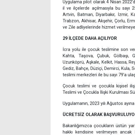
Uygulama pilot olarak 4 Nisan 2022’de
il ve ilçelerde açılmasıyla bu sayı
Artvin, Batman, Diyarbakır, İzmir, K
Trabzon, Akhisar, Akşehir, Çorlu, Ermen
ve Zile adliyelerinde hizmet verilmeye
29 İLÇEDE DAHA AÇILIYOR
İcra yolu ile çocuk teslimine son ve
Kahta, Taşova, Çubuk, Gölbaşı, 
Uzunköprü, Aşkale, Kelkit, Hassa, Rey
Gediz, Bahçe, Düziçi, Demirci, Kula, 
teslimi merkezleri ile bu sayı 79’a ula
Çocuk teslimi ve çocukla kişisel il
Teslimi ve Çocukla İlişki Kurulması Süre
Uygulamanın, 2023 yılı Ağustos ayına 
ÜCRETSİZ OLARAK BAŞVURULUY
Bakanlığımızca çocukların üstün yara
hakkı kendisine verilmeyen ancak