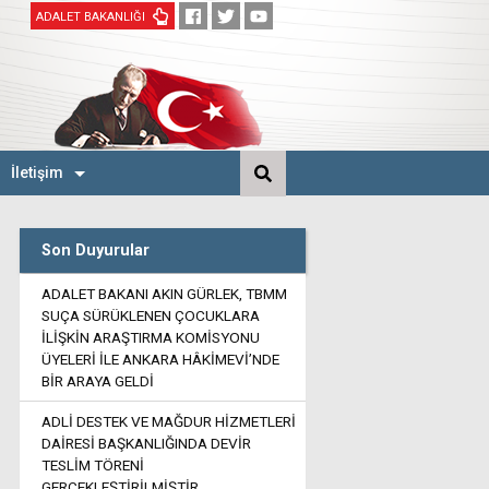
ADALET BAKANLIĞI
İletişim
Son Duyurular
ADALET BAKANI AKIN GÜRLEK, TBMM
SUÇA SÜRÜKLENEN ÇOCUKLARA
İLİŞKİN ARAŞTIRMA KOMİSYONU
ÜYELERİ İLE ANKARA HÂKİMEVİ’NDE
BİR ARAYA GELDİ
ADLİ DESTEK VE MAĞDUR HİZMETLERİ
DAİRESİ BAŞKANLIĞINDA DEVİR
TESLİM TÖRENİ
GERÇEKLEŞTİRİLMİŞTİR