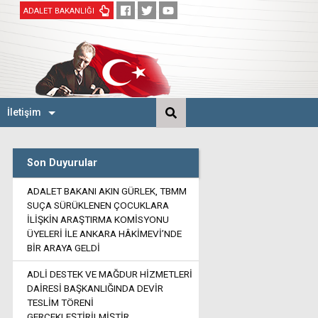
ADALET BAKANLIĞI
İletişim
Son Duyurular
ADALET BAKANI AKIN GÜRLEK, TBMM
SUÇA SÜRÜKLENEN ÇOCUKLARA
İLİŞKİN ARAŞTIRMA KOMİSYONU
ÜYELERİ İLE ANKARA HÂKİMEVİ’NDE
BİR ARAYA GELDİ
ADLİ DESTEK VE MAĞDUR HİZMETLERİ
DAİRESİ BAŞKANLIĞINDA DEVİR
TESLİM TÖRENİ
GERÇEKLEŞTİRİLMİŞTİR