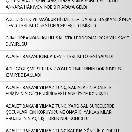
ÇOCUKLARA İLİŞKİN ARAŞTIRMA KOMİSYONU ÜYELERİ İLE
ANKARA HÂKİMEVİ’NDE BİR ARAYA GELDİ
ADLİ DESTEK VE MAĞDUR HİZMETLERİ DAİRESİ BAŞKANLIĞINDA
DEVİR TESLİM TÖRENİ GERÇEKLEŞTİRİLMİŞTİR
CUMHURBAŞKANLIĞI ULUSAL STAJ PROGRAMI 2026 YILI KAYIT
DUYURUSU
ADALET BAKANLIĞINDA DEVİR TESLİM TÖRENİ YAPILDI
ADLİ GÖRÜŞME SÜPERVİZYON EĞİTİMLERİNİN DÖRDÜNCÜSÜ
İZMİR'DE BAŞLADI
ADALET BAKANI YILMAZ TUNÇ, KADINLARIN ADALETE
ERİŞİMİNİN GÜÇLENDİRİLMESİ PANELİ'NDE KONUŞTU
ADALET BAKANI YILMAZ TUNÇ, YARGISAL SÜREÇLERDE
ÇOCUKLAR İÇİN KORUYUCU VE ONARICI YAKLAŞIMLAR
PROJESİ'NİN AÇILIŞ TÖRENİNDE KONUŞTU
ADALET BAKANI YILMAZ TUNÇ KADINA YÖNELİK ŞİDDETLE