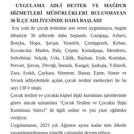
UYGULAMA ADLİ DESTEK VE MAĞDUR
HİZMETLERİ MÜDÜRLÜKLERİ BULUNMAYAN
36 İLÇE ADLİYESİNDE DAHA BAŞLADI
İcra yolu ile çocuk teslimine son veren uygulamaya, bugün
itibariyle 36 adliyede daha başlandı. Gazipaşa, Arhavi,
Borçka, Hopa, Şavşat, Yusufeli, Çemişgezek, Keban,
Kovancılar, Maden, Palu, Çeşme, Kemalpaşa, Menderes,
Seferihisar, Selçuk, Urla, Lâdik, Baykan, Eruh, Kurtalan,
Pervari, Şirvan, Divriği, İmranlı, Kangal, Şarkışla, Yıldızeli,
Zara, Araklı, Çaykara, Sürmene, Banaz, Eşme, Simav ve
Sivaslı adliyelerinde açılan çocuk teslimi merkezleri ile bu
sayı 138’e ulaştı.
Çocuk teslimi ve çocukla kişisel ilişki kurulması işlemlerinde
görev alacak uzmanlara "Çocuk Teslimi ve Çocukla İlişki
Kurulması Süreci” ile ilgili online ve yüz yüze eğitimler
veriliyor.
Uygulamanın, 2023 yılı Ağustos ayına kadar tüm ülkede
yaygınlaştırılmasına yönelik çalışmalar devam ediyor.