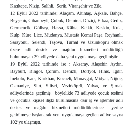
Kızıltepe, Nizip, Salihli, Serik, Viranşehir ve Zile,
12 Eylül 2022 tarihinde; Alaçam, Altıntaş, Aşkale, Bahçe,
Beyşehir, Cihanbeyli, Çubuk, Demirci, Düziçi, Erbaa, Gediz,
Germencik, Gölbaşı, Hassa, Kâhta, Kelkit, Keskin, Kula,
Kulp, Küre, Lice, Mudanya, Mustafa Kemal Paşa, Reyhanlı,
Sarayönü, Selendi, Taşova, Turhal ve Uzunköprü olmak
üzere adli destek ve mağdur hizmetleri müdürlüğü
bulunmayan 29 adliyede daha yeni uygulamaya geçilmiştir.
19 Eylül 2022 tarihinde ise ; Aksaray, Alaşehir, Aydın,
Bayburt, Bingöl, Çorum, Denizli, Dörtyol, Hınıs, Iğdır,
İnebolu, Kars, Kırıkhan, Kocaeli, Manavgat, Midyat, Niğde,
Osmaniye, Siirt, Silivri, Vezirköprü, Yalvaç ve Şırnak
adliyelerinde geçilmiş, böylelikle 73 adliyede çocuk teslimi
ve çocukla kişisel ilişki kurulmasına dair iş ve işlemler adli
destek ve mağdur hizmetleri müdürlüklerince yerine
getirilmeye başlanarak yeni uygulamaya geçilen adliye sayısı
102’ye ulaşmıştı.