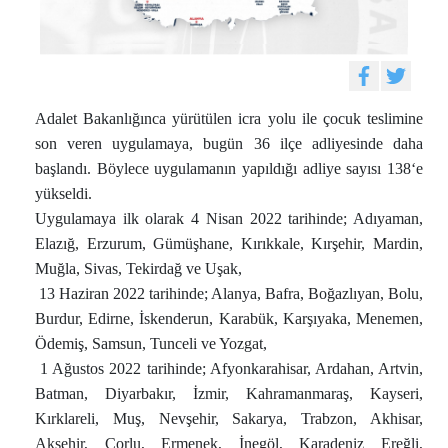
Adalet Bakanlığınca yürütülen icra yolu ile çocuk teslimine
son veren uygulamaya, bugün 36 ilçe adliyesinde daha
başlandı. Böylece uygulamanın yapıldığı adliye sayısı 138‘e
yükseldi.
Uygulamaya ilk olarak 4 Nisan 2022 tarihinde; Adıyaman,
Elazığ, Erzurum, Gümüşhane, Kırıkkale, Kırşehir, Mardin,
Muğla, Sivas, Tekirdağ ve Uşak,
13 Haziran 2022 tarihinde; Alanya, Bafra, Boğazlıyan, Bolu,
Burdur, Edirne, İskenderun, Karabük, Karşıyaka, Menemen,
Ödemiş, Samsun, Tunceli ve Yozgat,
1 Ağustos 2022 tarihinde; Afyonkarahisar, Ardahan, Artvin,
Batman, Diyarbakır, İzmir, Kahramanmaraş, Kayseri,
Kırklareli, Muş, Nevşehir, Sakarya, Trabzon, Akhisar,
Akşehir, Çorlu, Ermenek, İnegöl, Karadeniz Ereğli,